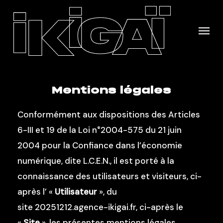
Skip
to
Menu
main
content
Mentions légales
Conformément aux dispositions des Articles
6-III et 19 de la Loi n°2004-575 du 21 juin
2004 pour la Confiance dans l’économie
numérique, dite L.C.E.N., il est porté à la
connaissance des utilisateurs et visiteurs, ci-
après l’ «
Utilisateur
», du
site
20251212.agence-ikigai.fr
, ci-après le
«
Site
», les présentes mentions légales.