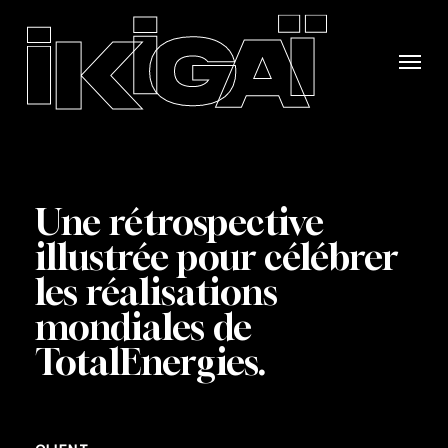
Skip
to
Menu
main
content
Une rétrospective
illustrée pour célébrer
les réalisations
mondiales de
TotalEnergies.