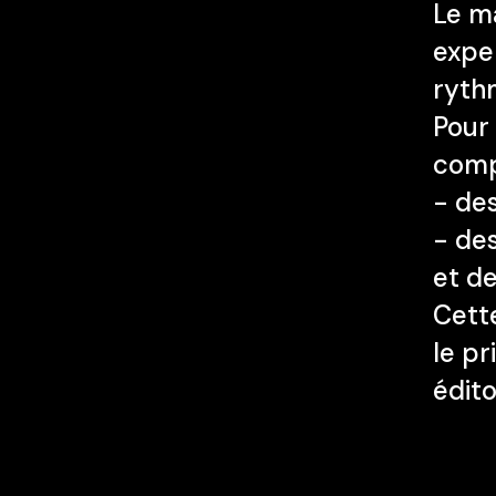
Le ma
exper
ryth
Pour 
comp
- des
- de
et de
Cett
le pr
édito