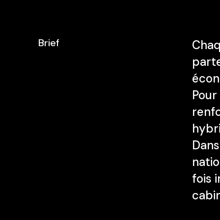
Brief
Chaq
parte
écono
Pour 
renf
hybri
Dans
natio
fois 
cabi