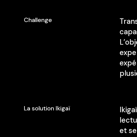
Challenge
Tran
capa
L’obj
exper
expér
plusi
La solution Ikigaï
Ikiga
lect
et s