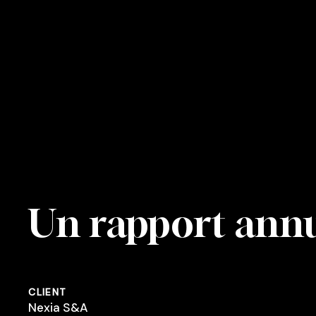
Skip
to
main
content
Un rapport annue
CLIENT
Nexia S&A