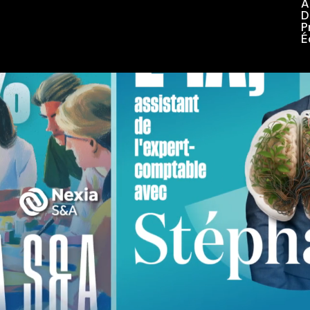
A
D
P
É